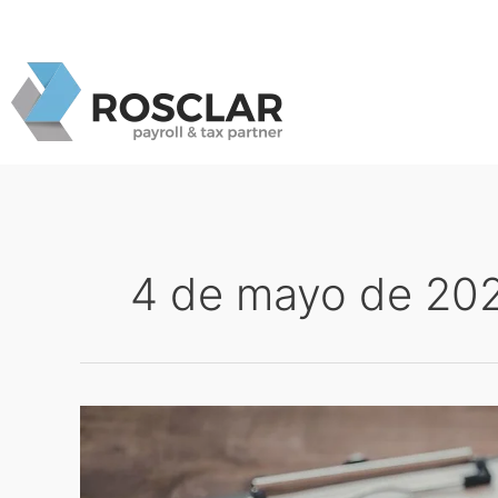
Ir
al
contenido
4 de mayo de 20
La
nómina
como
herramienta