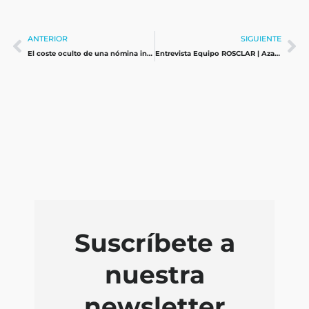
Ant
Si
ANTERIOR
SIGUIENTE
El coste oculto de una nómina ineficiente en España
Entrevista Equipo ROSCLAR | Azahar Bernal
Suscríbete a
nuestra
newsletter