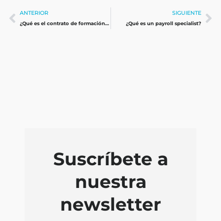
Ant
Si
ANTERIOR
SIGUIENTE
¿Qué es el contrato de formación en alternancia?
¿Qué es un payroll specialist?
Suscríbete a
nuestra
newsletter